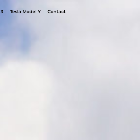
 3
Tesla Model Y
Contact