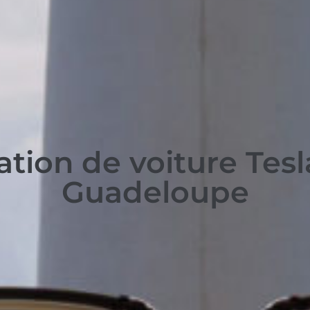
ation de voiture Tesl
Guadeloupe